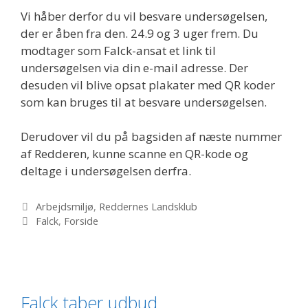
Vi håber derfor du vil besvare undersøgelsen,
der er åben fra den. 24.9 og 3 uger frem. Du
modtager som Falck-ansat et link til
undersøgelsen via din e-mail adresse. Der
desuden vil blive opsat plakater med QR koder
som kan bruges til at besvare undersøgelsen.
Derudover vil du på bagsiden af næste nummer
af Redderen, kunne scanne en QR-kode og
deltage i undersøgelsen derfra.
Kategorier
Arbejdsmiljø
,
Reddernes Landsklub
Tags
Falck
,
Forside
Falck taber udbud