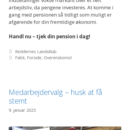
indbetalinger vokse markant over et helt
arbejdsliv, da pengene investeres. At komme i
gang med pensionen så tidligt som muligt er
afgørende for din fremtidige økonomi.
Handl nu – tjek din pension i dag!
Kategorier
Reddernes Landsklub
Tags
Falck
,
Forside
,
Overenskomst
Medarbejdervalg – husk at få
stemt
9. januar 2025