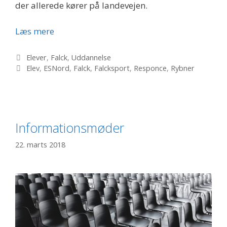
der allerede kører på landevejen.
Kender
Læs mere
du
vores
Kategorier
Elever
,
Falck
,
Uddannelse
Tags
næste
Elev
,
ESNord
,
Falck
,
Falcksport
,
Responce
,
Rybner
kollega?
Informationsmøder
22. marts 2018