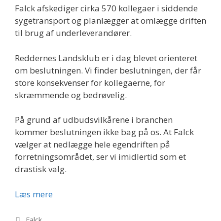
Falck afskediger cirka 570 kollegaer i siddende
sygetransport og planlægger at omlægge driften
til brug af underleverandører.
Reddernes Landsklub er i dag blevet orienteret
om beslutningen. Vi finder beslutningen, der får
store konsekvenser for kollegaerne, for
skræmmende og bedrøvelig.
På grund af udbudsvilkårene i branchen
kommer beslutningen ikke bag på os. At Falck
vælger at nedlægge hele egendriften på
forretningsområdet, ser vi imidlertid som et
drastisk valg.
Egendriften
Læs mere
af
siddende
Kategorier
Falck