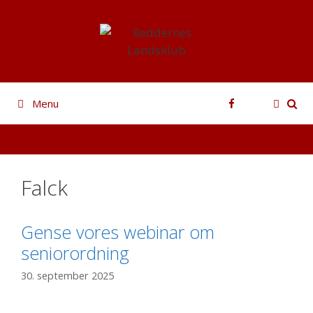
Hop
til
indhold
Facebook
Menu
Falck
Gense vores webinar om
seniorordning
30. september 2025