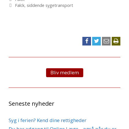
Tags
sygetransport
Falck
,
siddende sygetransport
nedlægges
Bliv medlem
Seneste nyheder
Syg i ferien? Kend dine rettigheder
Du har adgang til Online Læge – også når du er