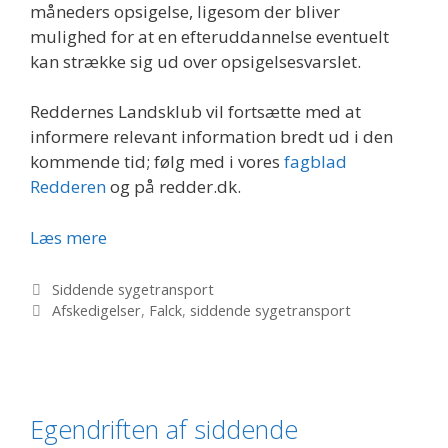
måneders opsigelse, ligesom der bliver
mulighed for at en efteruddannelse eventuelt
kan strække sig ud over opsigelsesvarslet.
Reddernes Landsklub vil fortsætte med at
informere relevant information bredt ud i den
kommende tid; følg med i vores
fagblad
Redderen
og på redder.dk.
Informationsmøder
Læs mere
Kategorier
Siddende sygetransport
Tags
Afskedigelser
,
Falck
,
siddende sygetransport
Egendriften af siddende