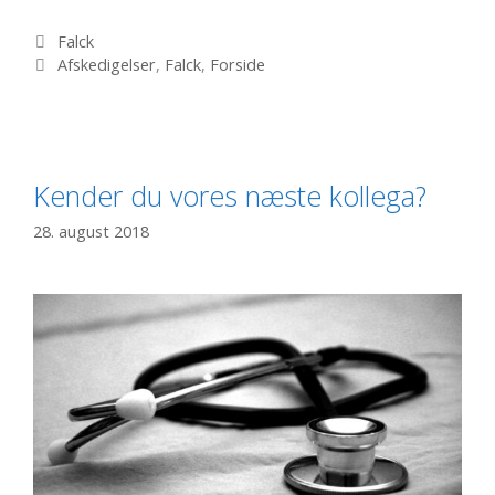
fyrer
450
Kategorier
Falck
Tags
i
Afskedigelser
,
Falck
,
Forside
stor
fyringsrunde
Kender du vores næste kollega?
28. august 2018