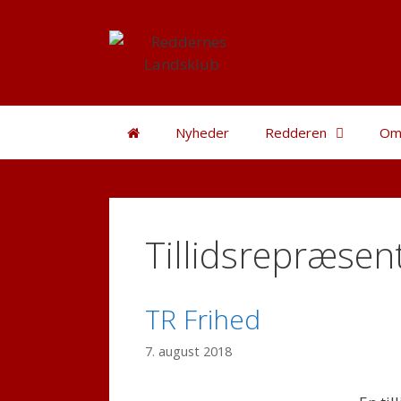
Hop
til
indhold
Nyheder
Redderen
Om
Tillidsrepræsen
TR Frihed
7. august 2018