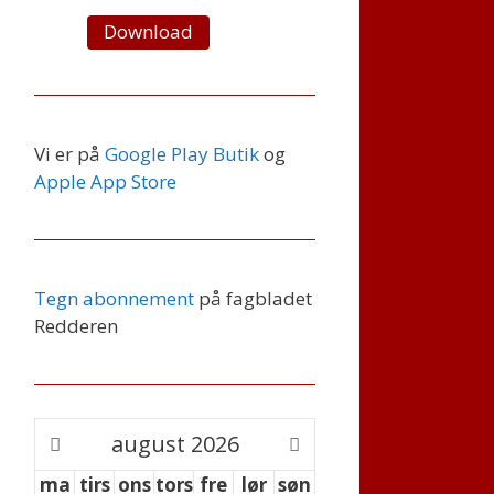
Download
Vi er på
Google Play Butik
og
Apple App Store
Tegn abonnement
på fagbladet
Redderen
august
2026
ma
tirs
ons
tors
fre
lør
søn