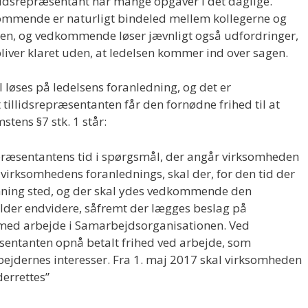
llidsrepræsentant har mange opgaver i det daglige.
mmende er naturligt bindeled mellem kollegerne og
sen, og vedkommende løser jævnligt også udfordringer,
liver klaret uden, at ledelsen kommer ind over sagen.
 løses på ledelsens foranledning, og det er
t tillidsrepræsentanten får den fornødne frihed til at
stens §7 stk. 1 står:
epræsentantens tid i spørgsmål, der angår virksomheden
virksomhedens foranlednings, skal der, for den tid der
ønning sted, og der skal ydes vedkommende den
lder endvidere, såfremt der lægges beslag på
e med arbejde i Samarbejdsorganisationen. Ved
sentanten opnå betalt frihed ved arbejde, som
jdernes interesser. Fra 1. maj 2017 skal virksomheden
errettes”