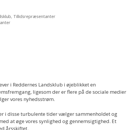
dsklub
,
Tillidsrepræsentanter
tanter
lever i Reddernes Landsklub i øjeblikket en
msfremgang, ligesom der er flere på de sociale medier
ølger vores nyhedsstrøm.
egaer i disse turbulente tider vælger sammenholdet og
e med at øge vores synlighed og gennemsigtighed. Et
ed årsskiftet.