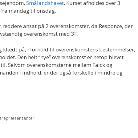
usejendom,
Smålandshavet
. Kurset afholdes over 3
 fra mandag til onsdag.
 reddere ansat på 2 overenskomster, da Responce, der
selvstændig overenskomst med 3F.
 og klædt på, i forhold til overenskomstens bestemmelser,
holdet. Den helt “nye” overenskomst er netop blevet
em til. Selvom overenskomsterne mellem Falck og
nden i indhold, er der også forskelle i mindre og
idsrepræsentanter