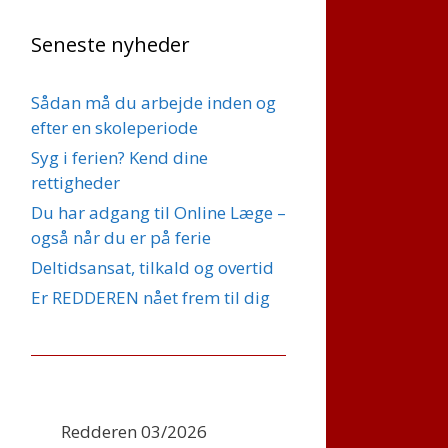
Seneste nyheder
Sådan må du arbejde inden og
efter en skoleperiode
Syg i ferien? Kend dine
rettigheder
Du har adgang til Online Læge –
også når du er på ferie
Deltidsansat, tilkald og overtid
Er REDDEREN nået frem til dig
Redderen 03/2026