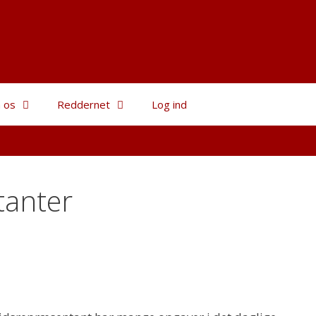
 os
Reddernet
Log ind
tanter