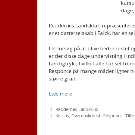
kurs
dage,
Reddernes Landsklub repræsenterer
er et datterselskab i Falck, har en 
I et forsøg på at blive bedre rustet
er der disse dage undervisning i ind
færdigtrykt, hvilket alle har set fr
Responce på mange måder ligner hina
større grad.
Overenskomst
Læs mere
kursus
–
Kategorier
Reddernes Landsklub
Tags
Responce
Kursus
,
Overenskomst
,
Responce
,
Till