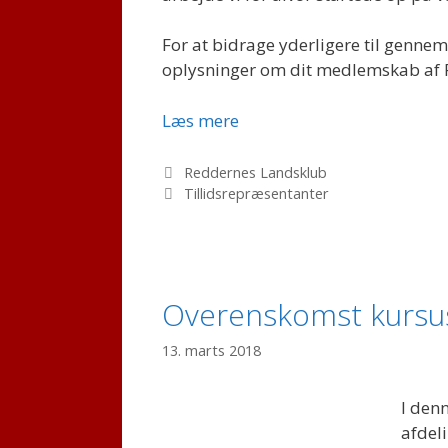
For at bidrage yderligere til gennem
oplysninger om dit medlemskab af R
Medlemsfremgang
Læs mere
Kategorier
Reddernes Landsklub
Tags
Tillidsrepræsentanter
Overenskomst kursu
13. marts 2018
I denn
afdel