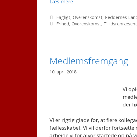
TR
Læs mere
Frihed
Kategorier
Fagligt
,
Overenskomst
,
Reddernes Lan
Tags
Frihed
,
Overenskomst
,
Tillidsrepræsen
Medlemsfremgang
10. april 2018
Vi op
medle
der f
Vi er rigtig glade for, at flere koll
fællesskabet. Vi vil derfor fortsætt
arbejde vi for alvor startede op på v