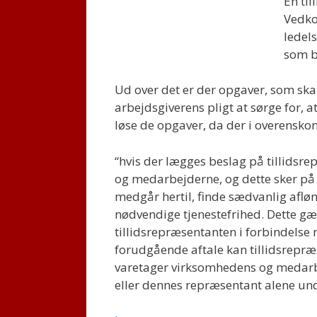
En ti
Vedko
ledel
som b
Ud over det er der opgaver, som skal
arbejdsgiverens pligt at sørge for, a
løse de opgaver, da der i overenskom
“hvis der lægges beslag på tillidsr
og medarbejderne, og dette sker på 
medgår hertil, finde sædvanlig afl
nødvendige tjenestefrihed. Dette gæ
tillidsrepræsentanten i forbindels
forudgående aftale kan tillidsrepræ
varetager virksomhedens og medarbe
eller dennes repræsentant alene und