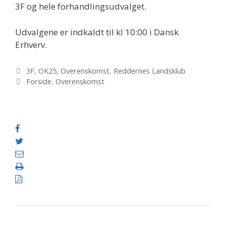
3F og hele forhandlingsudvalget.
Udvalgene er indkaldt til kl 10:00 i Dansk
Erhverv.
Kategorier
3F
,
OK25
,
Overenskomst
,
Reddernes Landsklub
Tags
Forside
,
Overenskomst