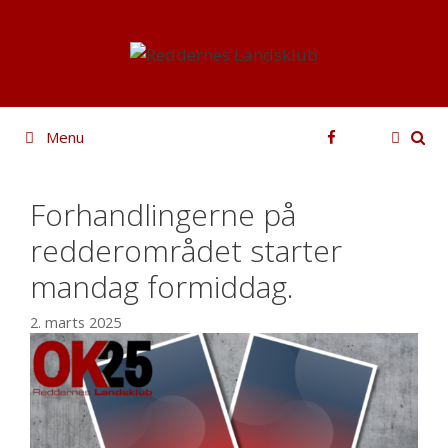
Hop
til
indhold
Facebook
Menu
Forhandlingerne på
redderområdet starter
mandag formiddag.
2. marts 2025