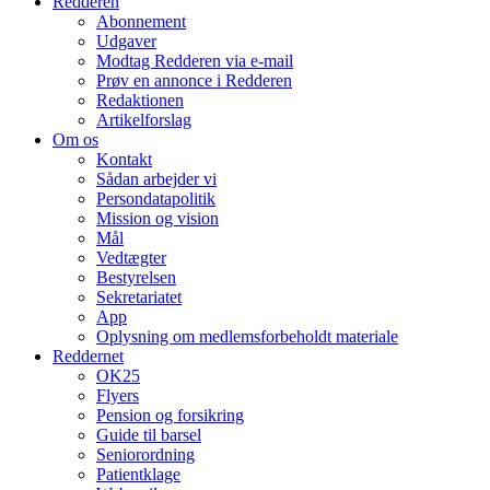
Redderen
Abonnement
Udgaver
Modtag Redderen via e-mail
Prøv en annonce i Redderen
Redaktionen
Artikelforslag
Om os
Kontakt
Sådan arbejder vi
Persondatapolitik
Mission og vision
Mål
Vedtægter
Bestyrelsen
Sekretariatet
App
Oplysning om medlemsforbeholdt materiale
Reddernet
OK25
Flyers
Pension og forsikring
Guide til barsel
Seniorordning
Patientklage