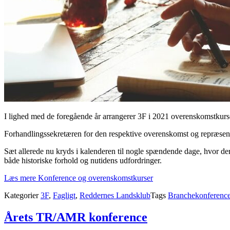
I lighed med de foregående år arrangerer 3F i 2021 overenskomstkurse
Forhandlingssekretæren for den respektive overenskomst og repræsen
Sæt allerede nu kryds i kalenderen til nogle spændende dage, hvor de
både historiske forhold og nutidens udfordringer.
Læs mere
Konference og overenskomstkurser
Kategorier
3F
,
Fagligt
,
Reddernes Landsklub
Tags
Branchekonferenc
Årets TR/AMR konference