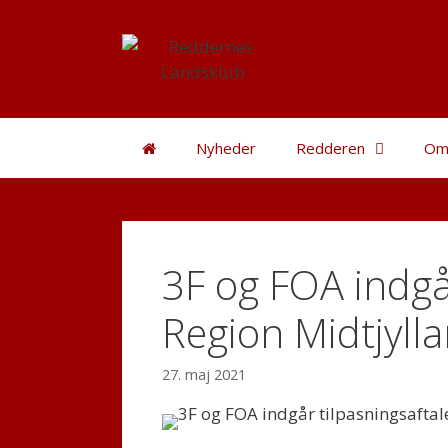
Hop
til
indhold
Nyheder
Redderen
Om
3F og FOA indgå
Region Midtjyll
27. maj 2021