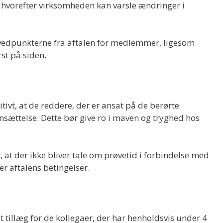
hvorefter virksomheden kan varsle ændringer i
vedpunkterne fra aftalen for medlemmer, ligesom
rst på siden.
ivt, at de reddere, der er ansat på de berørte
ansættelse. Dette bør give ro i maven og tryghed hos
, at der ikke bliver tale om prøvetid i forbindelse med
r aftalens betingelser.
et tillæg for de kollegaer, der har henholdsvis under 4