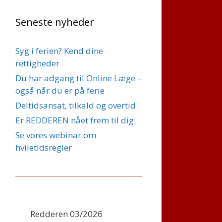
Seneste nyheder
Syg i ferien? Kend dine
rettigheder
Du har adgang til Online Læge –
også når du er på ferie
Deltidsansat, tilkald og overtid
Er REDDEREN nået frem til dig
Se vores webinar om
hviletidsregler
Redderen 03/2026