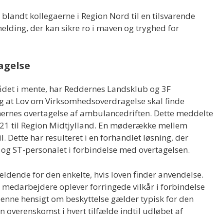
 blandt kollegaerne i Region Nord til en tilsvarende
melding, der kan sikre ro i maven og tryghed for
agelse
et i mente, har Reddernes Landsklub og 3F
g at Lov om Virksomhedsoverdragelse skal finde
nernes overtagelse af ambulancedriften. Dette meddelte
021 til Region Midtjylland. En møderække mellem
l. Dette har resulteret i en forhandlet løsning, der
g ST-personalet i forbindelse med overtagelsen.
ældende for den enkelte, hvis loven finder anvendelse.
 medarbejdere oplever forringede vilkår i forbindelse
nne hensigt om beskyttelse gælder typisk for den
in overenskomst i hvert tilfælde indtil udløbet af