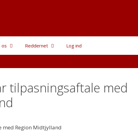
 os
Reddernet
Log ind
r tilpasningsaftale med
and