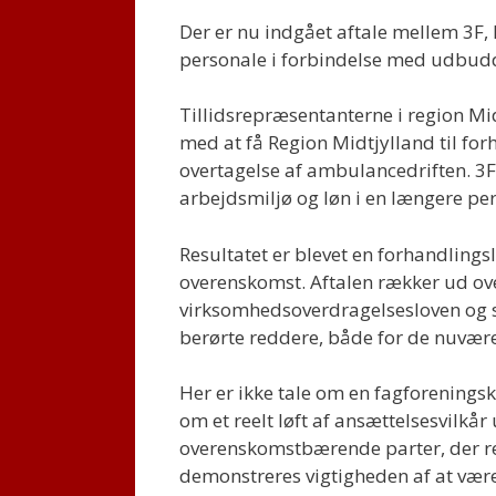
Der er nu indgået aftale mellem 3F
personale i forbindelse med udbud
Tillidsrepræsentanterne i region M
med at få Region Midtjylland til fo
overtagelse af ambulancedriften. 3F
arbejdsmiljø og løn i en længere pe
Resultatet er blevet en forhandlings
overenskomst. Aftalen rækker ud ove
virksomhedsoverdragelsesloven og s
berørte reddere, både for de nuvære
Her er ikke tale om en fagforeningsk
om et reelt løft af ansættelsesvilkå
overenskomstbærende parter, der re
demonstreres vigtigheden af at vær