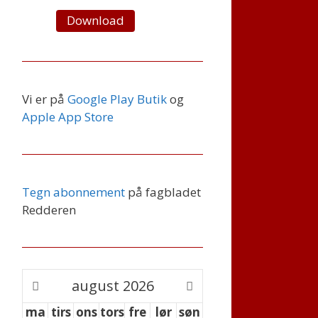
Download
Vi er på
Google Play Butik
og
Apple App Store
Tegn abonnement
på fagbladet
Redderen
august
2026
ma
tirs
ons
tors
fre
lør
søn