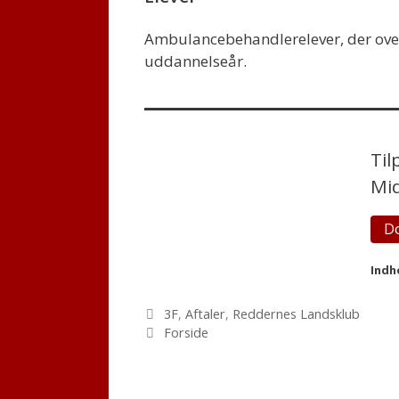
Ambulancebehandlerelever, der overgå
uddannelseår.
Til
Mid
D
Indh
Kategorier
3F
,
Aftaler
,
Reddernes Landsklub
Tags
Forside