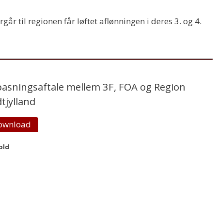
r til regionen får løftet aflønningen i deres 3. og 4.
pasningsaftale mellem 3F, FOA og Region
tjylland
ownload
old