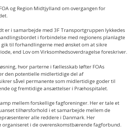
, FOA og Region Midtjylland om overgangen for
det.
idt er i samarbejde med 3F Transportgruppen lykkedes
rhandlingsbordet i forbindelse med regionens planlagte
 gik til forhandlingerne med ønsket om at sikre
riode, end Lov om Virksomhedsoverdragelse foreskriver.
løsning, hvor parterne i fællesskab løfter FOAs
r den potentielle midlertidige del af
ikrer såvel permanente som midlertidige goder til
nde og fremtidige ansættelser i Præhospitalet.
amp mellem forskellige fagforeninger. Her er tale et
r uanset tilhørsforhold i et samarbejde mellem de
præsenterer alle reddere i Danmark. Her
e organiseret i de overenskomstbærende fagforbund.