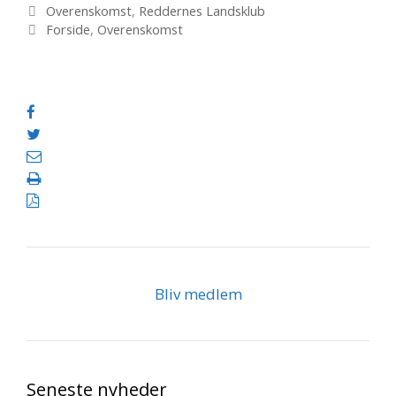
Kategorier
Overenskomst
,
Reddernes Landsklub
Tags
Forside
,
Overenskomst
Bliv medlem
Seneste nyheder