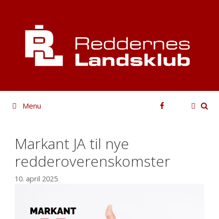
Hop
til
indhold
Facebook
Menu
Markant JA til nye
redderoverenskomster
10. april 2025