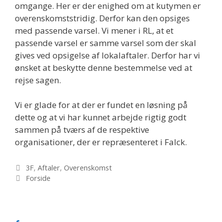
omgange. Her er der enighed om at kutymen er
overenskomststridig. Derfor kan den opsiges
med passende varsel. Vi mener i RL, at et
passende varsel er samme varsel som der skal
gives ved opsigelse af lokalaftaler. Derfor har vi
ønsket at beskytte denne bestemmelse ved at
rejse sagen.
Vi er glade for at der er fundet en løsning på
dette og at vi har kunnet arbejde rigtig godt
sammen på tværs af de respektive
organisationer, der er repræsenteret i Falck.
Kategorier
3F
,
Aftaler
,
Overenskomst
Tags
Forside