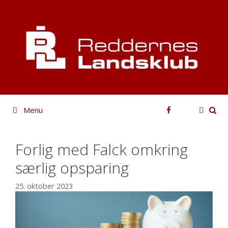
Hop
til
indhold
Facebook
Menu
Forlig med Falck omkring
særlig opsparing
25. oktober 2023