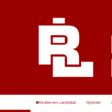
Hop
til
indhold
Reddernes Landsklub
Nyheder