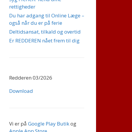
rettigheder
Du har adgang til Online Læge –
også når du er på ferie
Deltidsansat, tilkald og overtid
Er REDDEREN nået frem til dig
Redderen 03/2026
Download
Vi er på
Google Play Butik
og
Apple App Store