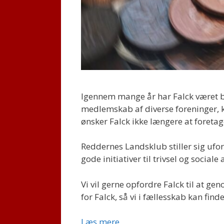
Igennem mange år har Falck været b
medlemskab af diverse foreninger, k
ønsker Falck ikke længere at foretag
Reddernes Landsklub stiller sig ufor
gode initiativer til trivsel og social
Vi vil gerne opfordre Falck til at gen
for Falck, så vi i fællesskab kan fi
Løntræk
Læs mere