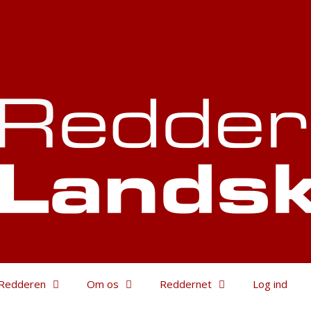
Redderen
Om os
Reddernet
Log ind