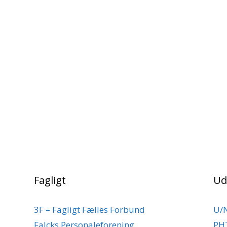
Fagligt
Ud
3F – Fagligt Fælles Forbund
U/
Falcks Personaleforening
PH