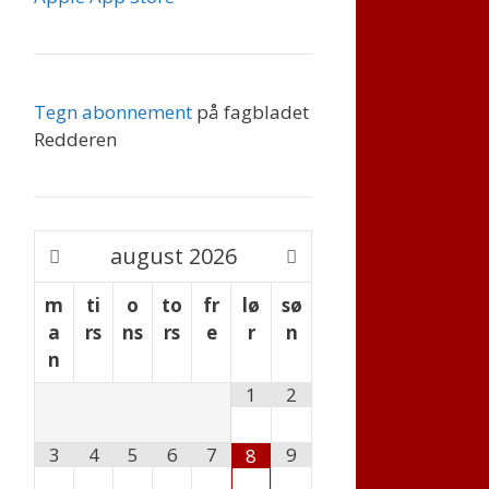
Tegn abonnement
på fagbladet
Redderen
august
2026
m
ti
o
to
fr
lø
sø
a
rs
ns
rs
e
r
n
n
1
2
3
4
5
6
7
9
8