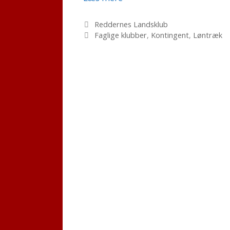
til
klubkasser
Kategorier
Reddernes Landsklub
Tags
Faglige klubber
,
Kontingent
,
Løntræk