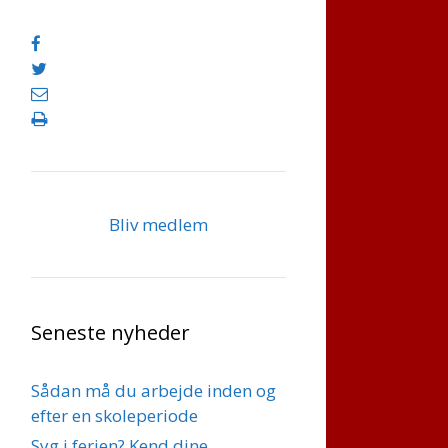
Bliv medlem
Seneste nyheder
Sådan må du arbejde inden og
efter en skoleperiode
Syg i ferien? Kend dine