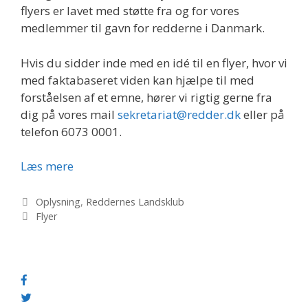
flyers er lavet med støtte fra og for vores
medlemmer til gavn for redderne i Danmark.
Hvis du sidder inde med en idé til en flyer, hvor vi
med faktabaseret viden kan hjælpe til med
forståelsen af et emne, hører vi rigtig gerne fra
dig på vores mail
sekretariat@redder.dk
eller på
telefon 6073 0001.
Opdateret
Læs mere
flyer
om
Kategorier
Oplysning
,
Reddernes Landsklub
Tags
barsel
Flyer