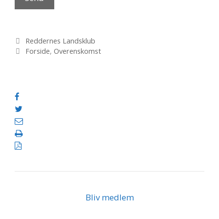
Kategorier
Reddernes Landsklub
Tags
Forside
,
Overenskomst
Bliv medlem