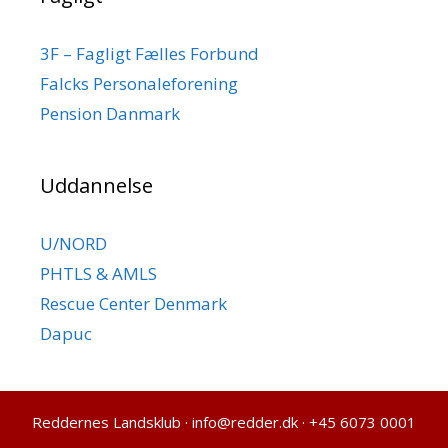
3F – Fagligt Fælles Forbund
Falcks Personaleforening
Pension Danmark
Uddannelse
U/NORD
PHTLS & AMLS
Rescue Center Denmark
Dapuc
Reddernes Landsklub
·
info@redder.dk
·
+45 6073 0001