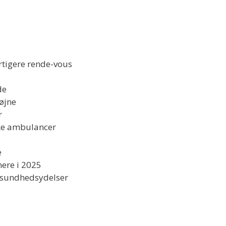
rtigere rende-vous
de
øjne
r
ske ambulancer
e
nere i 2025
l sundhedsydelser