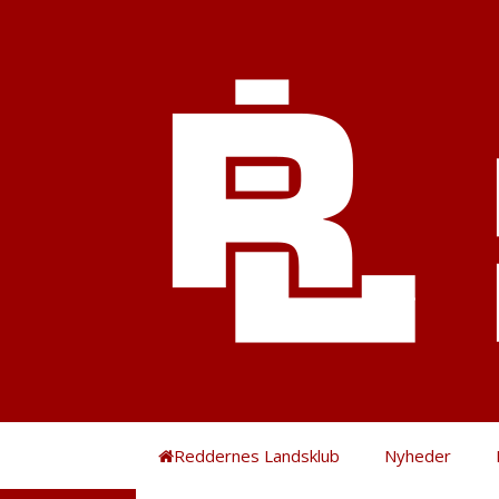
Hop
til
indhold
Reddernes Landsklub
Nyheder