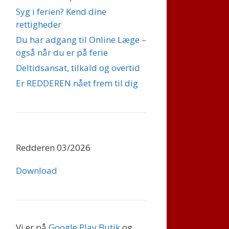
Syg i ferien? Kend dine
rettigheder
Du har adgang til Online Læge –
også når du er på ferie
Deltidsansat, tilkald og overtid
Er REDDEREN nået frem til dig
Redderen 03/2026
Download
Vi er på
Google Play Butik
og