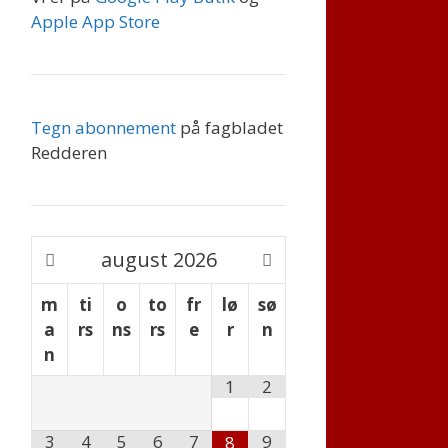
Apple App Store
Tegn abonnement
på fagbladet
Redderen
august
2026
m
ti
o
to
fr
lø
sø
a
rs
ns
rs
e
r
n
n
1
2
3
4
5
6
7
9
8