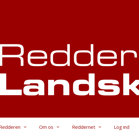
Redderen
Om os
Reddernet
Log ind