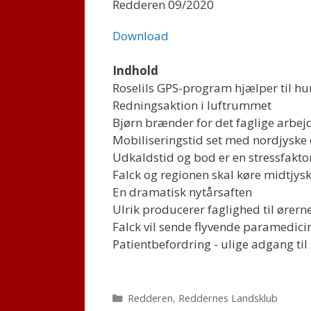
Redderen 09/2020
Download
Indhold
Roselils GPS-program hjælper til hu
Redningsaktion i luftrummet
Bjørn brænder for det faglige arbej
Mobiliseringstid set med nordjyske 
Udkaldstid og bod er en stressfakto
Falck og regionen skal køre midtjy
En dramatisk nytårsaften
Ulrik producerer faglighed til ørern
Falck vil sende flyvende paramedici
Patientbefordring - ulige adgang ti
Kategorier
Redderen
,
Reddernes Landsklub