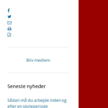
Bliv medlem
Seneste nyheder
Sådan må du arbejde inden og
efter en skoleperiode