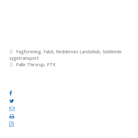
Kategorier
Fagforening
,
Falck
,
Reddernes Landsklub
,
Siddende
sygetransport
Tags
Palle Thirsrup
,
PTR