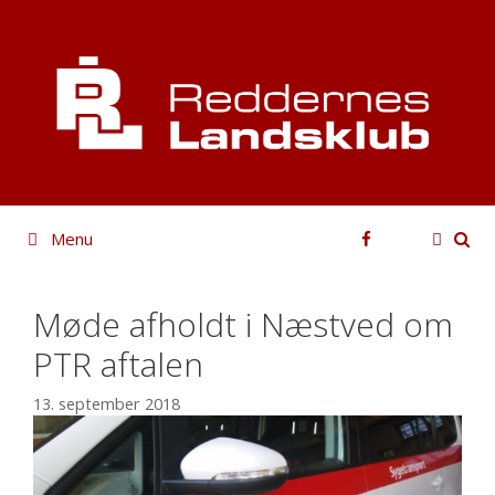
Hop
til
indhold
Facebook
Menu
Møde afholdt i Næstved om
PTR aftalen
13. september 2018