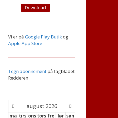
Download
Vi er på
Google Play Butik
og
Apple App Store
Tegn abonnement
på fagbladet
Redderen
august
2026
ma
tirs
ons
tors
fre
lør
søn