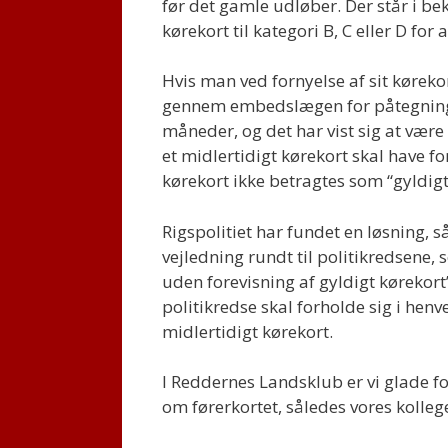
før det gamle udløber. Der står i be
kørekort til kategori B, C eller D for 
Hvis man ved fornyelse af sit kørek
gennem embedslægen for påtegning, 
måneder, og det har vist sig at væ
et midlertidigt kørekort skal have fo
kørekort ikke betragtes som “gyldigt
Rigspolitiet har fundet en løsning, så
vejledning rundt til politikredsene,
uden forevisning af gyldigt kørekort
politikredse skal forholde sig i hen
midlertidigt kørekort.
I Reddernes Landsklub er vi glade for
om førerkortet, således vores kolleg