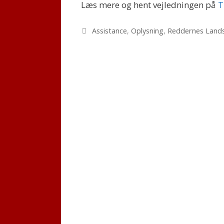
Læs mere og hent vejledningen på
T
Kategorier
Assistance
,
Oplysning
,
Reddernes Lands