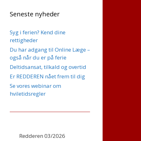
Seneste nyheder
Syg i ferien? Kend dine
rettigheder
Du har adgang til Online Læge –
også når du er på ferie
Deltidsansat, tilkald og overtid
Er REDDEREN nået frem til dig
Se vores webinar om
hviletidsregler
Redderen 03/2026