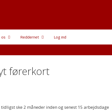
 os
Reddernet
Log ind
yt førerkort
t tidligst ske 2 måneder inden og senest 15 arbejdsdage