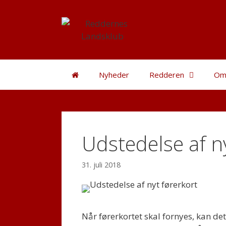
Hop
til
indhold
Nyheder
Redderen
Om
Udstedelse af n
31. juli 2018
Når førerkortet skal fornyes, kan de