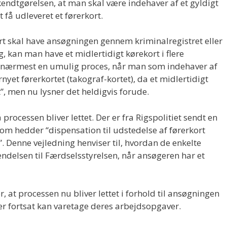
kendtgørelsen, at man skal være indehaver af et gyldigt
at få udleveret et førerkort.
ort skal have ansøgningen gennem kriminalregistret eller
kan man have et midlertidigt kørekort i flere
re nærmest en umulig proces, når man som indehaver af
rnyet førerkortet (takograf-kortet), da et midlertidigt
”, men nu lysner det heldigvis forude.
 processen bliver lettet. Der er fra Rigspolitiet sendt en
 som hedder “dispensation til udstedelse af førerkort
”. Denne vejledning henviser til, hvordan de enkelte
vendelsen til Færdselsstyrelsen, når ansøgeren har et
, at processen nu bliver lettet i forhold til ansøgningen
er fortsat kan varetage deres arbejdsopgaver.