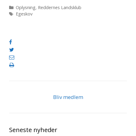
på
Kategorier
Oplysning
,
Reddernes Landsklub
Tags
Egeskov
Egeskov
Bliv medlem
Seneste nyheder