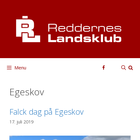
Hop
til
indhold
Facebook
Menu
Egeskov
Falck dag på Egeskov
17. juli 2019