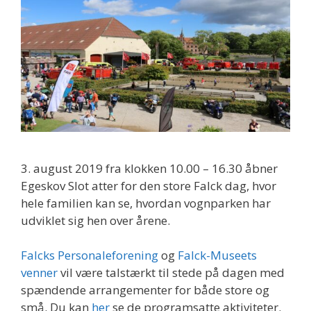
3. august 2019 fra klokken 10.00 – 16.30 åbner
Egeskov Slot atter for den store Falck dag, hvor
hele familien kan se, hvordan vognparken har
udviklet sig hen over årene.
Falcks Personaleforening
og
Falck-Museets
venner
vil være talstærkt til stede på dagen med
spændende arrangementer for både store og
små. Du kan
her
se de programsatte aktiviteter.