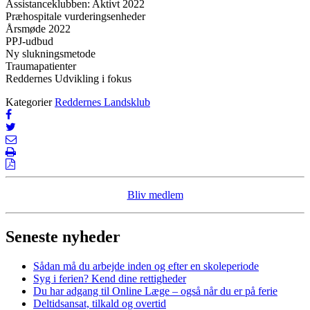
Assistanceklubben: Aktivt 2022
Præhospitale vurderingsenheder
Årsmøde 2022
PPJ-udbud
Ny slukningsmetode
Traumapatienter
Reddernes Udvikling i fokus
Kategorier
Reddernes Landsklub
Bliv medlem
Seneste nyheder
Sådan må du arbejde inden og efter en skoleperiode
Syg i ferien? Kend dine rettigheder
Du har adgang til Online Læge – også når du er på ferie
Deltidsansat, tilkald og overtid