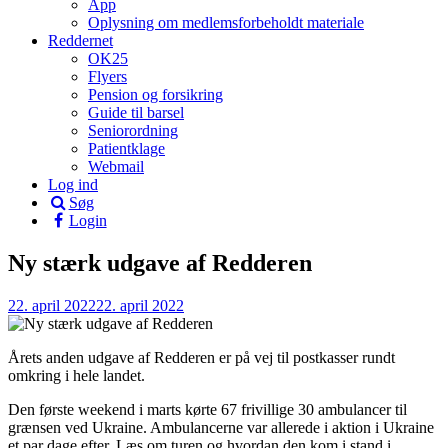
App
Oplysning om medlemsforbeholdt materiale
Reddernet
OK25
Flyers
Pension og forsikring
Guide til barsel
Seniorordning
Patientklage
Webmail
Log ind
Søg
Login
Ny stærk udgave af Redderen
22. april 2022
22. april 2022
Årets anden udgave af Redderen er på vej til postkasser rundt
omkring i hele landet.
Den første weekend i marts kørte 67 frivillige 30 ambulancer til
grænsen ved Ukraine. Ambulancerne var allerede i aktion i Ukraine
et par dage efter. Læs om turen og hvordan den kom i stand i