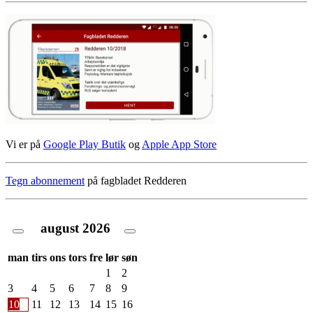
Vi er på
Google Play Butik
og
Apple App Store
Tegn abonnement
på fagbladet Redderen
august
2026
man
tirs
ons
tors
fre
lør
søn
1
2
3
4
5
6
7
8
9
10
11
12
13
14
15
16