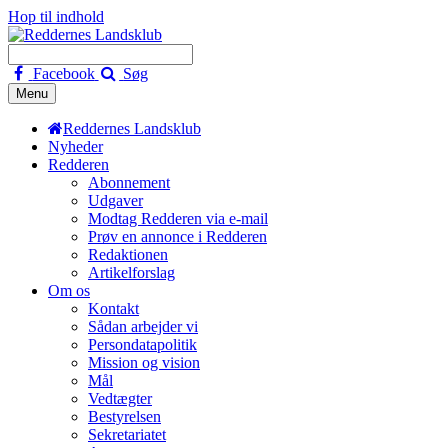
Hop til indhold
Facebook
Søg
Menu
Reddernes Landsklub
Nyheder
Redderen
Abonnement
Udgaver
Modtag Redderen via e-mail
Prøv en annonce i Redderen
Redaktionen
Artikelforslag
Om os
Kontakt
Sådan arbejder vi
Persondatapolitik
Mission og vision
Mål
Vedtægter
Bestyrelsen
Sekretariatet