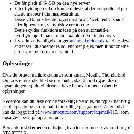
Du får plads til 64GB på den nye server.
Efter flytningen vil du kunne opleve, at der er oprettet et par
ekstra mapper i din mappestruktur.
Disse vil kunne hedde noget med ‘gw’, ‘webmail’, ‘spam’
eller lignende og vil typisk være tomme.
Dette skyldes funktionsmåden på den automatiske
overflytning af mails fra den gamle server til den nye.
Hvis du sædvanligvis bruger
webmail.redder.dk
vil du opleve,
at det ser lidt anderledes ud, end det plejer, men funktionerne
er de samme, som du er vant til.
Oplysninger
Hvis du bruger mailprogrammer som gmail, Mozilla Thunderbird,
Outlook eller andet til at se din mail i, skal du ind og ændre i
opsætningen, og du vil dermed have behov for nedenstående
oplysninger.
Nedenfor kan du læse om de forskellige værdier, du typisk har brug
for til opsætning af din mail i forskellige programmer. Alternativt
kan du logge ind på
www.unoeuro.com/support/faq/mail/115/
, som
også giver svar på opsætningen.
Bemærk at sikkerheden er højnet, hvorfor der nu er krav om brug af
STARTTLS.