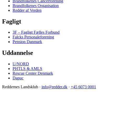
Brandfolkenes Cancerforening
Brandfolkenes Organisation
Redder af Verden
Fagligt
3F – Fagligt Fælles Forbund
Falcks Personaleforening
Pension Danmark
Uddannelse
U/NORD
PHTLS & AMLS
Rescue Center Denmark
Dapuc
Reddernes Landsklub
·
info@redder.dk
·
+45 6073 0001