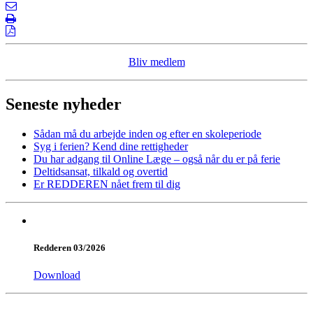
Bliv medlem
Seneste nyheder
Sådan må du arbejde inden og efter en skoleperiode
Syg i ferien? Kend dine rettigheder
Du har adgang til Online Læge – også når du er på ferie
Deltidsansat, tilkald og overtid
Er REDDEREN nået frem til dig
Redderen 03/2026
Download