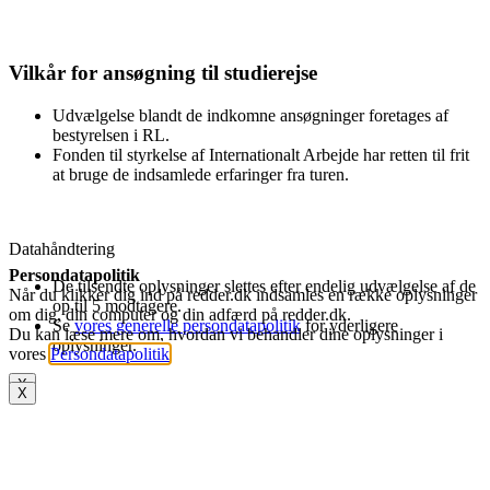
Vilkår for ansøgning til studierejse
Udvælgelse blandt de indkomne ansøgninger foretages af
bestyrelsen i RL.
Fonden til styrkelse af Internationalt Arbejde har retten til frit
at bruge de indsamlede erfaringer fra turen.
Datahåndtering
Persondatapolitik
De tilsendte oplysninger slettes efter endelig udvælgelse af de
Når du klikker dig ind på redder.dk indsamles en række oplysninger
op til 5 modtagere.
om dig, din computer og din adfærd på redder.dk.
Se
vores generelle persondatapolitik
for yderligere
Du kan læse mere om, hvordan vi behandler dine oplysninger i
oplysninger.
vores
Persondatapolitik
.
X
X