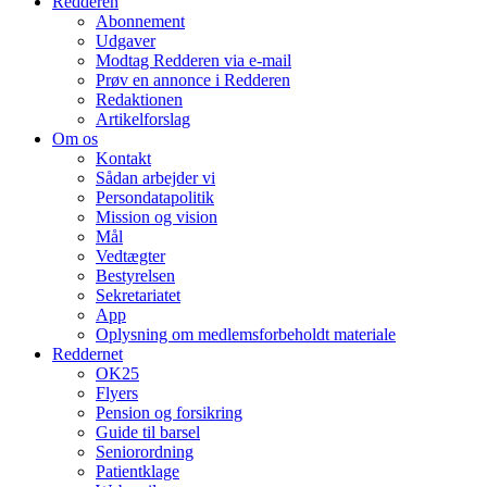
Redderen
Abonnement
Udgaver
Modtag Redderen via e-mail
Prøv en annonce i Redderen
Redaktionen
Artikelforslag
Om os
Kontakt
Sådan arbejder vi
Persondatapolitik
Mission og vision
Mål
Vedtægter
Bestyrelsen
Sekretariatet
App
Oplysning om medlemsforbeholdt materiale
Reddernet
OK25
Flyers
Pension og forsikring
Guide til barsel
Seniorordning
Patientklage