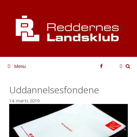
Hop
til
indhold
Facebook
Menu
Uddannelsesfondene
14. marts 2019