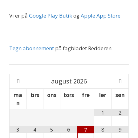
Vi er på
Google Play Butik
og
Apple App Store
Tegn abonnement
på fagbladet Redderen
august
2026
ma
tirs
ons
tors
fre
lør
søn
n
1
2
3
4
5
6
8
9
7