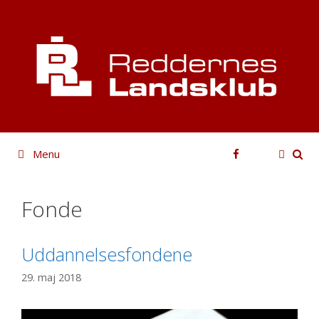
Hop
til
indhold
Facebook
Menu
Fonde
Uddannelsesfondene
29. maj 2018