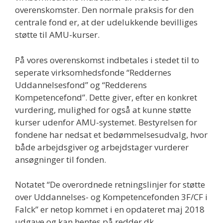
overenskomster. Den normale praksis for den
centrale fond er, at der udelukkende bevilliges
støtte til AMU-kurser.
På vores overenskomst indbetales i stedet til to
seperate virksomhedsfonde “Reddernes
Uddannelsesfond” og “Redderens
Kompetencefond”. Dette giver, efter en konkret
vurdering, mulighed for også at kunne støtte
kurser udenfor AMU-systemet. Bestyrelsen for
fondene har nedsat et bedømmelsesudvalg, hvor
både arbejdsgiver og arbejdstager vurderer
ansøgninger til fonden.
Notatet “De overordnede retningslinjer for støtte
over Uddannelses- og Kompetencefonden 3F/CF i
Falck” er netop kommet i en opdateret maj 2018
udgave og kan hentes på redder.dk.