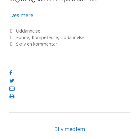
Uddannelsesfondene
Læs mere
Kategorier
Uddannelse
Tags
Fonde
,
Kompetence
,
Uddannelse
Skriv en kommentar
Bliv medlem