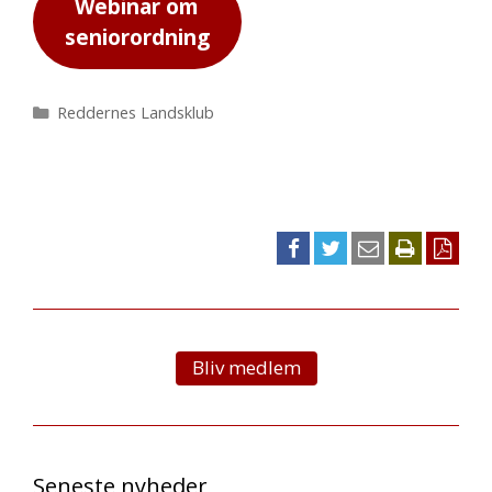
Webinar om
seniorordning
Kategorier
Reddernes Landsklub
Bliv medlem
Seneste nyheder