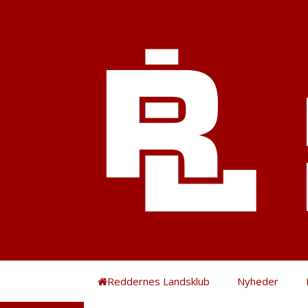
Hop
til
indhold
Reddernes Landsklub
Nyheder