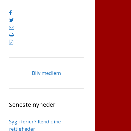
Bliv medlem
Seneste nyheder
Syg i ferien? Kend dine
rettigheder