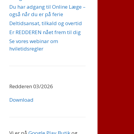
Du har adgang til Online Læge –
også når du er på ferie
Deltidsansat, tilkald og overtid
Er REDDEREN nået frem til dig
Se vores webinar om
hviletidsregler
Redderen 03/2026
Download
Vi er på
Google Play Butik
og