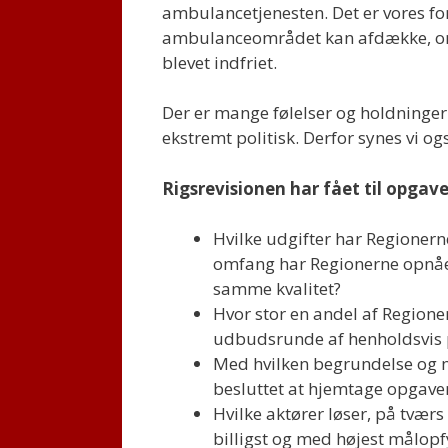
ambulancetjenesten. Det er vores fo
ambulanceområdet kan afdække, om 
blevet indfriet.
Der er mange følelser og holdninger
ekstremt politisk. Derfor synes vi o
Rigsrevisionen har fået til opgav
Hvilke udgifter har Regionerne
omfang har Regionerne opnåe
samme kvalitet?
Hvor stor en andel af Regione
udbudsrunde af henholdsvis p
Med hvilken begrundelse og me
besluttet at hjemtage opgav
Hvilke aktører løser, på tvæ
billigst og med højest målopfy