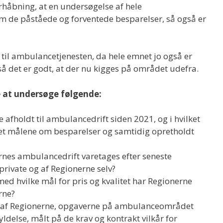
rhåbning, at en undersøgelse af hele
de påståede og forventede besparelser, så også er
 til ambulancetjenesten, da hele emnet jo også er
gså det er godt, at der nu kigges på området udefra.
e at undersøge følgende:
 afholdt til ambulancedrift siden 2021, og i hvilket
t målene om besparelser og samtidig opretholdt
rnes ambulancedrift varetages efter seneste
rivate og af Regionerne selv?
d hvilke mål for pris og kvalitet har Regionerne
erne?
rs af Regionerne, opgaverne på ambulanceområdet
ldelse, målt på de krav og kontrakt vilkår for