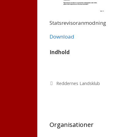
Statsrevisoranmodning
Download
Indhold
Kategorier
Reddernes Landsklub
Organisationer