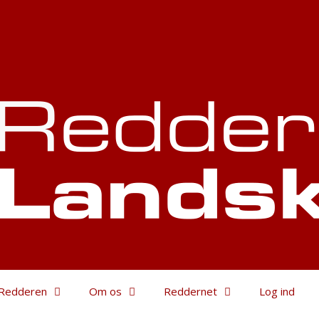
Redderen
Om os
Reddernet
Log ind