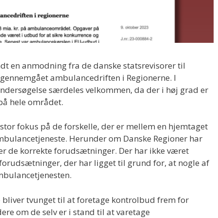
dt en anmodning fra de danske statsrevisorer til
å gennemgået ambulancedriften i Regionerne. I
undersøgelse særdeles velkommen, da der i høj grad er
 på hele området.
stor fokus på de forskelle, der er mellem en hjemtaget
bulancetjeneste. Herunder om Danske Regioner har
 de korrekte forudsætninger. Der har ikke været
rudsætninger, der har ligget til grund for, at nogle af
mbulancetjenesten.
e bliver tvunget til at foretage kontrolbud frem for
re om de selv er i stand til at varetage