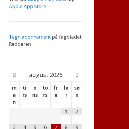
Apple App Store
Tegn abonnement
på fagbladet
Redderen
august
2026
m
ti
o
to
fr
lø
sø
a
rs
ns
rs
e
r
n
n
1
2
3
4
5
6
8
9
7