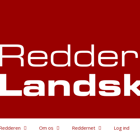
Redderen
Om os
Reddernet
Log ind