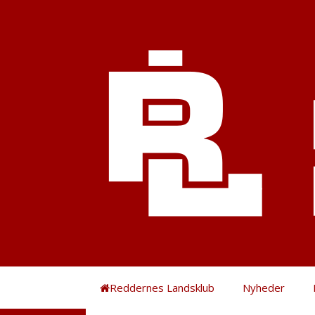
Hop
til
indhold
Reddernes Landsklub
Nyheder