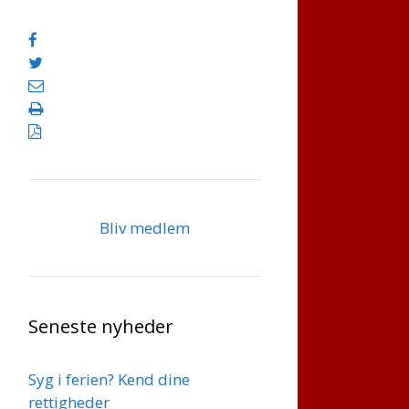
Bliv medlem
Seneste nyheder
Syg i ferien? Kend dine
rettigheder