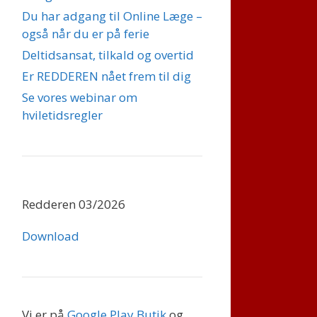
Du har adgang til Online Læge –
også når du er på ferie
Deltidsansat, tilkald og overtid
Er REDDEREN nået frem til dig
Se vores webinar om
hviletidsregler
Redderen 03/2026
Download
Vi er på
Google Play Butik
og