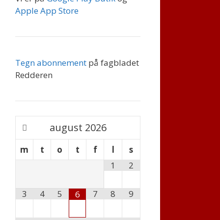
Apple App Store
Tegn abonnement
på fagbladet
Redderen
august
2026
m
t
o
t
f
l
s
1
2
3
4
5
7
8
9
6