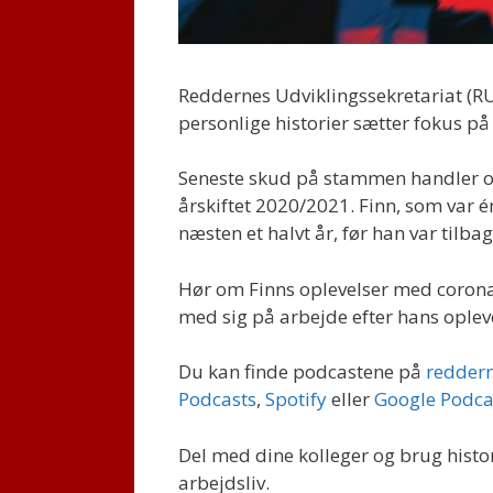
Reddernes Udviklingssekretariat (
personlige historier sætter fokus på
Seneste skud på stammen handler om
årskiftet 2020/2021. Finn, som var én 
næsten et halvt år, før han var tilba
Hør om Finns oplevelser med corona 
med sig på arbejde efter hans opleve
Du kan finde podcastene på
redder
Podcasts
,
Spotify
eller
Google Podca
Del med dine kolleger og brug histor
arbejdsliv.