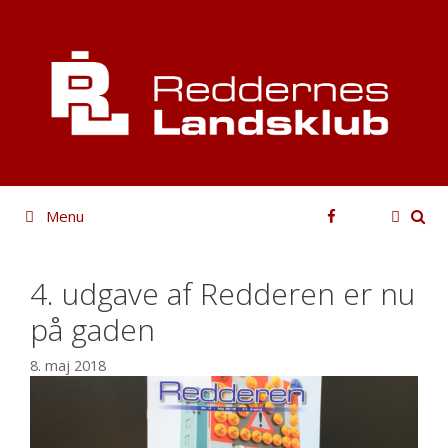
Hop
til
indhold
Facebook
Menu
4. udgave af Redderen er nu
på gaden
8. maj 2018