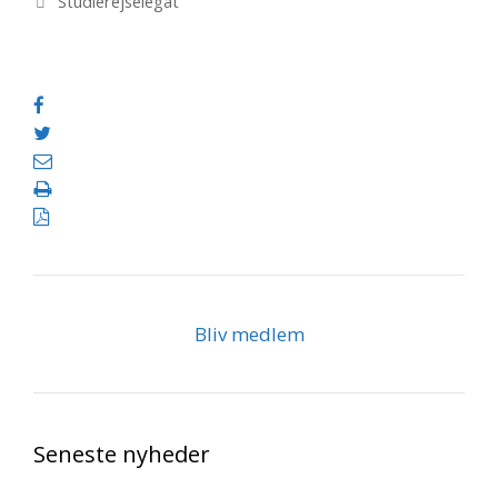
Kategorier
Studierejselegat
Bliv medlem
Seneste nyheder