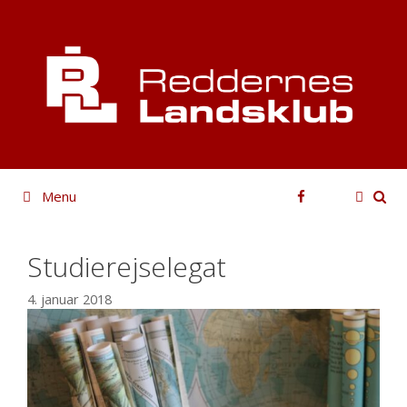
Hop
til
indhold
Facebook
Menu
Studierejselegat
4. januar 2018