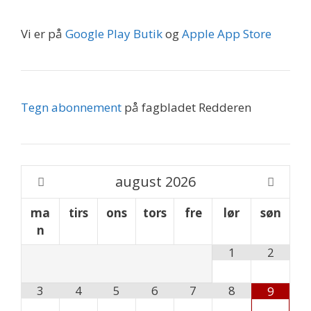
Vi er på
Google Play Butik
og
Apple App Store
Tegn abonnement
på fagbladet Redderen
august
2026
ma
tirs
ons
tors
fre
lør
søn
n
1
2
3
4
5
6
7
8
9