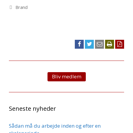
Kategorier
Brand
Bliv medlem
Seneste nyheder
Sådan må du arbejde inden og efter en