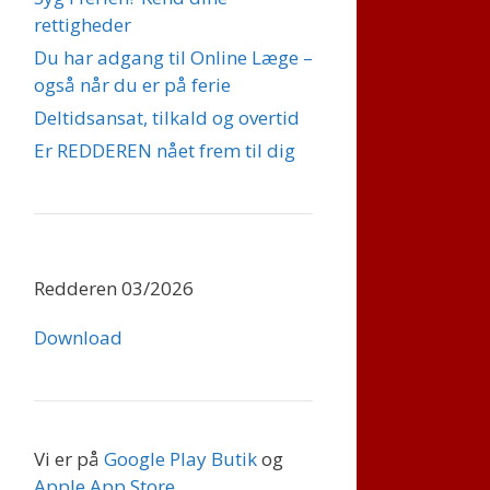
rettigheder
Du har adgang til Online Læge –
også når du er på ferie
Deltidsansat, tilkald og overtid
Er REDDEREN nået frem til dig
Redderen 03/2026
Download
Vi er på
Google Play Butik
og
Apple App Store