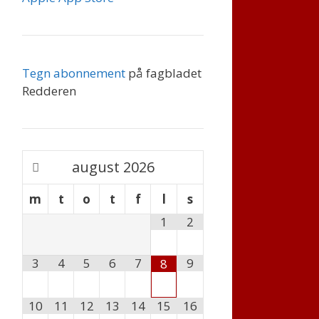
Tegn abonnement
på fagbladet
Redderen
august
2026
m
t
o
t
f
l
s
1
2
3
4
5
6
7
9
8
10
11
12
13
14
15
16