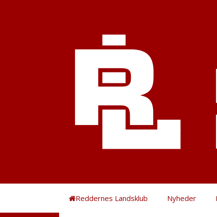
Hop
til
indhold
Reddernes Landsklub
Nyheder