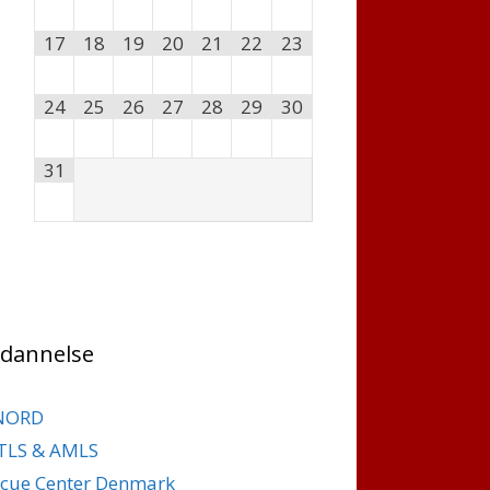
17
18
19
20
21
22
23
24
25
26
27
28
29
30
31
dannelse
NORD
TLS & AMLS
cue Center Denmark