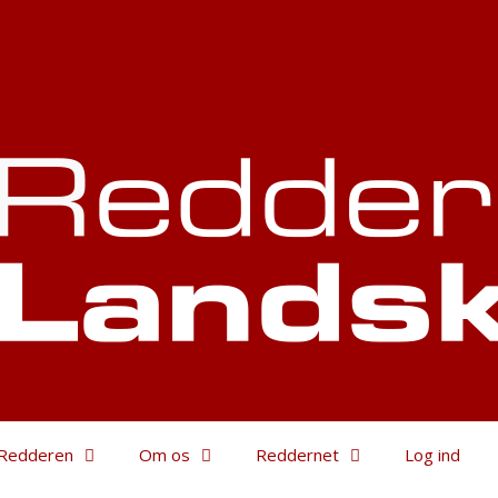
Redderen
Om os
Reddernet
Log ind