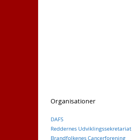
Organisationer
DAFS
Reddernes Udviklingssekretariat
Brandfolkenes Cancerforening