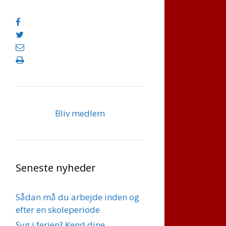
Bliv medlem
Seneste nyheder
Sådan må du arbejde inden og
efter en skoleperiode
Syg i ferien? Kend dine