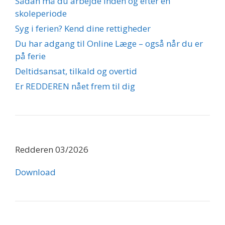
Sådan må du arbejde inden og efter en
skoleperiode
Syg i ferien? Kend dine rettigheder
Du har adgang til Online Læge – også når du er
på ferie
Deltidsansat, tilkald og overtid
Er REDDEREN nået frem til dig
Redderen 03/2026
Download