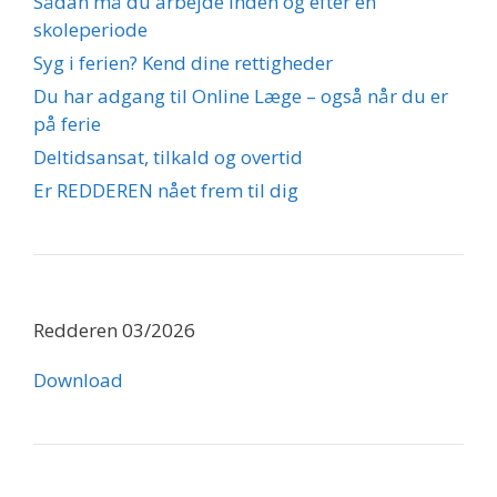
Sådan må du arbejde inden og efter en
skoleperiode
Syg i ferien? Kend dine rettigheder
Du har adgang til Online Læge – også når du er
på ferie
Deltidsansat, tilkald og overtid
Er REDDEREN nået frem til dig
Redderen 03/2026
Download