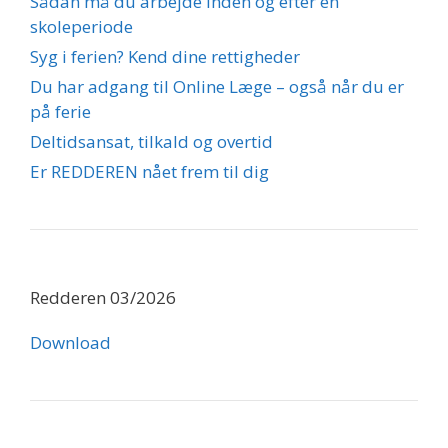
Sådan må du arbejde inden og efter en
skoleperiode
Syg i ferien? Kend dine rettigheder
Du har adgang til Online Læge – også når du er
på ferie
Deltidsansat, tilkald og overtid
Er REDDEREN nået frem til dig
Redderen 03/2026
Download