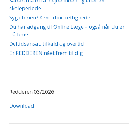
Sådan må du arbejde inden og efter en
skoleperiode
Syg i ferien? Kend dine rettigheder
Du har adgang til Online Læge – også når du er
på ferie
Deltidsansat, tilkald og overtid
Er REDDEREN nået frem til dig
Redderen 03/2026
Download